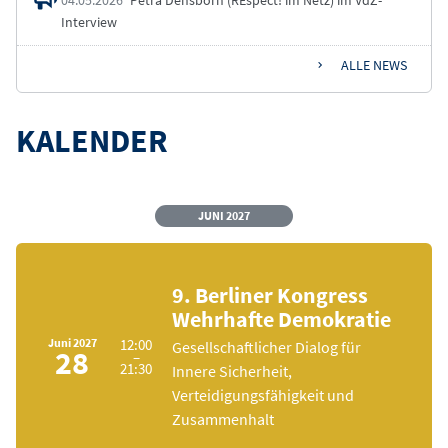
Interview
ALLE NEWS
KALENDER
JUNI
2027
9. Berliner Kongress
Wehrhafte Demokratie
Juni
2027
12:00
Gesellschaftlicher Dialog für
28
–
21:30
Innere Sicherheit,
Verteidigungsfähigkeit und
Zusammenhalt