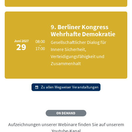
9. Berliner Kongress
Wehrhafte Demokratie
Juni
2027
08:00
Gesellschaftlicher Dialog für
29
–
17:00
Innere Sicherheit,
Verteidigungsfähigkeit und
Zusammenhalt
Zu allen Wegweiser Veranstaltungen
ON DEMAND
Aufzeichnungen unserer Webinare finden Sie auf unserem
Youtube-Kanal