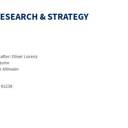
ESEARCH & STRATEGY
fter: Oliver Lorenz
tzuhn
r Altmaier
 61238