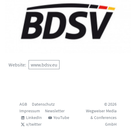
Website
www.bdsv.eu
AGB
Datenschutz
© 2026
Impressum
Newsletter
Wegweiser Media
LinkedIn
YouTube
& Conferences
x/twitter
GmbH