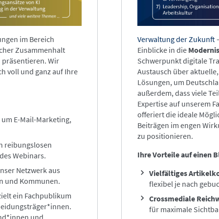
ngen im Bereich
Verwaltung der Zukunft
–
tlicher Zusammenhalt
Einblicke in die
Modernis
 präsentieren. Wir
Schwerpunkt digitale Tra
h voll und ganz auf Ihre
Austausch über aktuelle,
Lösungen, um Deutschlan
außerdem, dass viele T
Expertise auf unserem Fa
offeriert die ideale Mögli
um E-Mail-Marketing,
Beiträgen im engen Wir
zu positionieren.
n reibungslosen
Ihre Vorteile auf einen B
 des Webinars.
nser Netzwerk aus
Vielfältiges Artikelk
ern und Kommunen.
flexibel je nach geb
zielt ein Fachpublikum
Crossmediale Reichw
heidungsträger*innen.
für maximale Sichtba
und*innen und