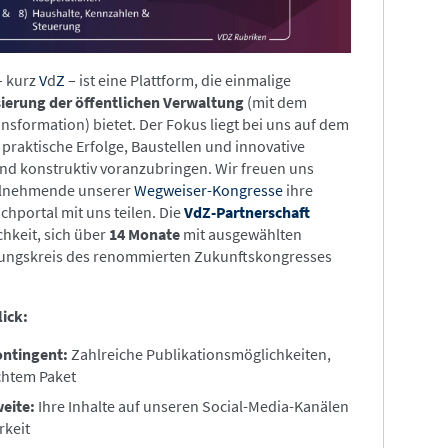
 kurz
V
d
Z
– ist eine Plattform, die einmalige
ierung der öffentlichen Verwaltung
(mit dem
nsformation) bietet. Der Fokus liegt bei uns auf dem
 praktische Erfolge, Baustellen und innovative
d konstruktiv voranzubringen. Wir freuen uns
eilnehmende unserer
Wegweiser-Kongresse
ihre
chportal mit uns teilen. Die
VdZ-Partnerschaft
chkeit, sich über
14 Monate
mit ausgewählten
kungskreis des renommierten Zukunftskongresses
lick:
ontingent:
Zahlreiche Publikationsmöglichkeiten,
uchtem Paket
eite:
Ihre Inhalte auf unseren Social-Media-Kanälen
rkeit