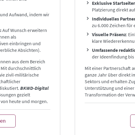
Exklusive Startseite
Platzierung direkt au
 und Aufwand, indem wir
Individuelles Partner
zu 6.000 Zeichen für 
d:
Auf Wunsch erweitern
Visuelle Präsenz
: Ei
nnen als
klare Wiedererkenn
tiven einbringen und
erbliche Absichten).
Umfassende redaktio
der Ideenfindung bis
*innen aus dem Bereich
 Mit durchschnittlich
Mit einer Partnerschaft 
 zivil-militärische
ganze Jahr über direkt i
haftlicher
Sektors und erhalten Zug
skutiert.
BKWD-Digital
Unterstützung und einer 
ösungen gezielt
Transformation der Verw
n von heute und morgen.
hen