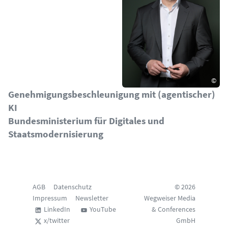
©
Genehmigungsbeschleunigung mit (agentischer)
KI
Bundesministerium für Digitales und
Staatsmodernisierung
AGB
Datenschutz
© 2026
Impressum
Newsletter
Wegweiser Media
LinkedIn
YouTube
& Conferences
x/twitter
GmbH