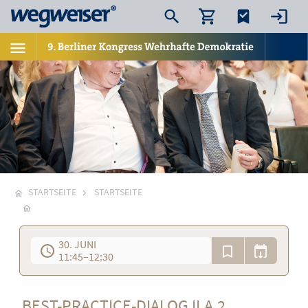
STARTSEITE
STARTSEITE
30. JUNI
11:45
–
12:30
BEST-PRACTICE-DIALOG II.A.2