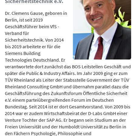
Sicherheitstechnik e.V.
Dr. Clemens Gause, geboren in
Berlin, ist seit 2019
Geschäftsführer beim VfS -
Verband für
Sicherheitstechnik. Von 2014
bis 2019 arbeitete er für die
Siemens Building
Technologies Deutschland. Er
verantwortete dort zunächst das BOS Leitstellen Geschäft und
später die Public & Industry Affairs. Im Jahr 2009 ging er zum
TÜV Rheinland als Leiter der Stabsstelle Government der TÜV
Rheinland Consulting GmbH und übernahm parallel dazu die
Geschäftsführung des Zukunftsforum Öffentliche Sicherheit
e.V. einem parteiübergreifenden Forum im Deutschen
Bundestag. Seit 2014 ist er dort Gesamtvorstand. Von 2009 bis
2014 war er zudem Wirtschaftsbeirat der D-Labs GmbH einer
Venture Tochter der SAP AG. Er begann sein Studium an der
Freien Universität und der Humboldt Universität zu Berlin in
den Fächern Psychologie, Philosophie und