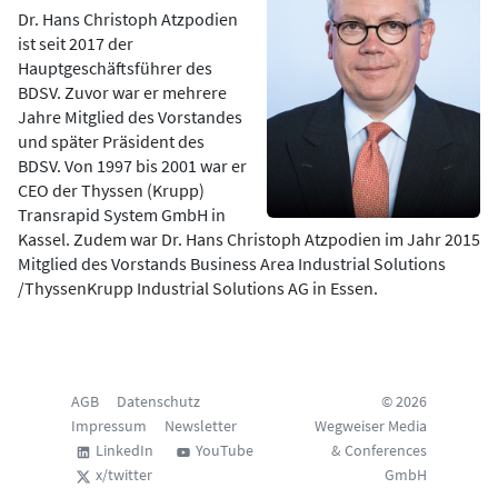
Dr. Hans Christoph Atzpodien
ist seit 2017 der
Hauptgeschäftsführer des
BDSV. Zuvor war er mehrere
Jahre Mitglied des Vorstandes
und später Präsident des
BDSV. Von 1997 bis 2001 war er
CEO der Thyssen (Krupp)
Transrapid System GmbH in
Kassel. Zudem war Dr. Hans Christoph Atzpodien im Jahr 2015
Mitglied des Vorstands Business Area Industrial Solutions
/ThyssenKrupp Industrial Solutions AG in Essen.
AGB
Datenschutz
© 2026
Impressum
Newsletter
Wegweiser Media
LinkedIn
YouTube
& Conferences
x/twitter
GmbH